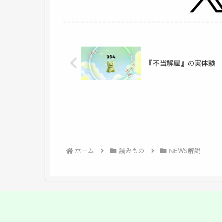
『不当解雇』の実体験
ホーム
読みもの
NEWS解説