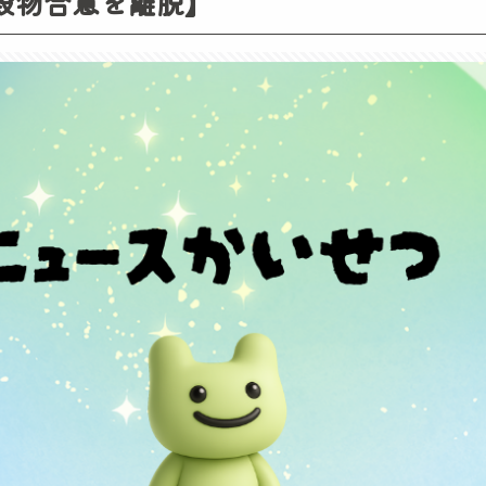
黒海穀物合意を離脱】