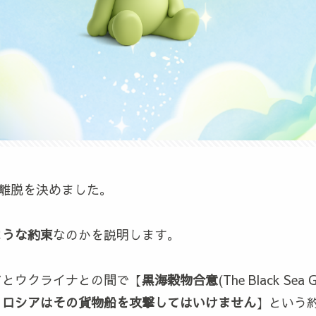
時離脱を決めました。
ような約束
なのかを説明します。
アとウクライナとの間で【
黒海穀物合意
(The Black Se
、ロシアはその貨物船を攻撃してはいけません
】という